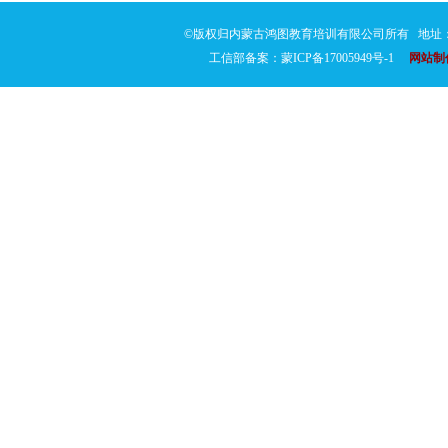
©版权归内蒙古鸿图教育培训有限公司所有 地址：通
工信部备案：蒙ICP备17005949号-1
网站制作