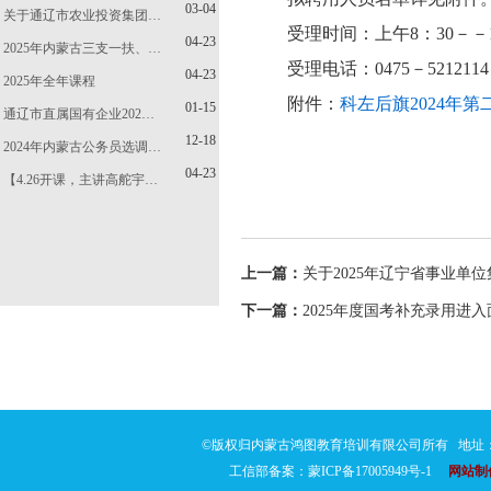
03-04
关于通辽市农业投资集团…
受理时间：上午8：30－－12
04-23
2025年内蒙古三支一扶、…
受理电话：0475－5212114
04-23
2025年全年课程
附件：
科左后旗2024年
01-15
通辽市直属国有企业202…
12-18
2024年内蒙古公务员选调…
04-23
【4.26开课，主讲高舵宇…
上一篇：
关于2025年辽宁省事业单
下一篇：
2025年度国考补充录用进
©版权归内蒙古鸿图教育培训有限公司所有 地址：通
工信部备案：蒙ICP备17005949号-1
网站制作