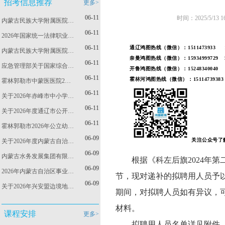
招考信息推荐
更多>
06-11
时间：2025/5/
内蒙古民族大学附属医院…
06-11
2026年国家统一法律职业…
06-11
通辽鸿图热线（微信）：1511473933 153
内蒙古民族大学附属医院…
奈曼鸿图热线（微信）：15934999729
06-11
应急管理部关于国家综合…
开鲁鸿图热线（微信）：
15248340040
06-11
霍林河鸿图热线（微信）：15114739383
霍林郭勒市中蒙医医院2…
06-11
关于2026年赤峰市中小学…
06-11
关于2026年度通辽市公开…
06-11
霍林郭勒市2026年公立幼…
06-09
关注公众号了
关于2026年度内蒙古自治…
06-09
内蒙古水务发展集团有限…
根据《科左后旗2024年
06-09
2026年内蒙古自治区事业…
节，现对递补的拟聘用人员予以公
06-09
关于2026年兴安盟边境地…
期间，对拟聘人员如有异议，
材料。
课程安排
更多>
拟聘用人员名单详见附件