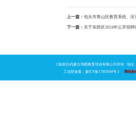
上一篇：
包头市青山区教育系统、区委
下一篇：
关于东胜区2024年公开招
©版权归内蒙古鸿图教育培训有限公司所有 地址：通
工信部备案：蒙ICP备17005949号-1
网站制作