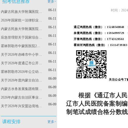
招考信息推荐
更多>
06-11
时间：202
内蒙古民族大学附属医院…
06-11
2026年国家统一法律职业…
06-11
通辽鸿图热线（微信）：
15248340040
1
内蒙古民族大学附属医院…
奈曼鸿图热线（微信）：15934999729
06-11
应急管理部关于国家综合…
开鲁鸿图热线（微信）：17743
06-11
霍林河鸿图热线（微信）：15114739383
霍林郭勒市中蒙医医院2…
06-11
关于2026年赤峰市中小学…
06-11
关于2026年度通辽市公开…
06-11
霍林郭勒市2026年公立幼…
06-09
关注公众号了
关于2026年度内蒙古自治…
06-09
内蒙古水务发展集团有限…
根据《
通辽市人民
06-09
2026年内蒙古自治区事业…
辽市人民医院
备案制编
06-09
关于2026年兴安盟边境地…
制笔试成绩合格分数线
课程安排
更多>