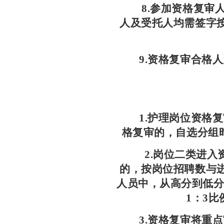
8
.参加资格复审
人及受托人均需签字
9
.资格复审合格
1.护理岗位资格
格复审的，自选分组
2.
岗位二类进入
的，按岗位招聘数与
人员中，从高分到低
1：3
3
.资格复审将重