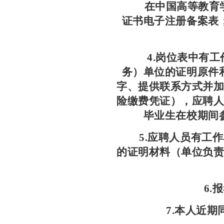
在
中国高等教育
证书电子注册备案表
4.
岗位
表中
有工
务）单位的证明
原件
字、提供联系方式并
险缴费凭证），
应聘
毕业生在校期间
5.应聘人员有工
的证明材料（单位负
6.
报
7
.本人近