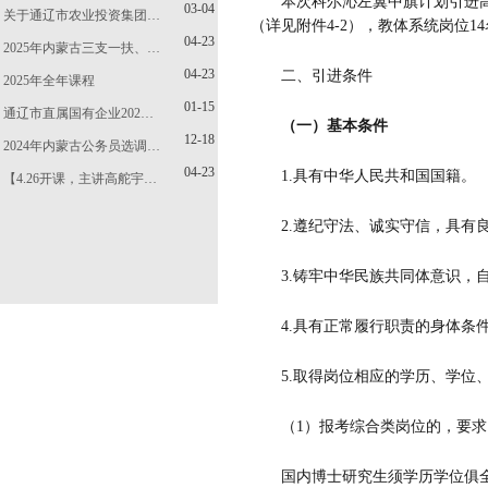
本次科尔沁左翼中旗计划引进
03-04
关于通辽市农业投资集团…
（详见附件
4-2
），教体系统岗位
14
04-23
2025年内蒙古三支一扶、…
04-23
二、引进条件
2025年全年课程
01-15
通辽市直属国有企业202…
（一）
基本条件
12-18
2024年内蒙古公务员选调…
04-23
1.
具有中华人民共和国国籍。
【4.26开课，主讲高舵宇…
2.
遵纪守法、诚实守信，具有
3
.
铸牢中华民族共同体意识，
4
.
具有正常履行职责的身体条
5.
取得岗位
相应
的学历、学位
（
1
）报考综合类岗位的，要求
国内博士研究生须学历学位俱