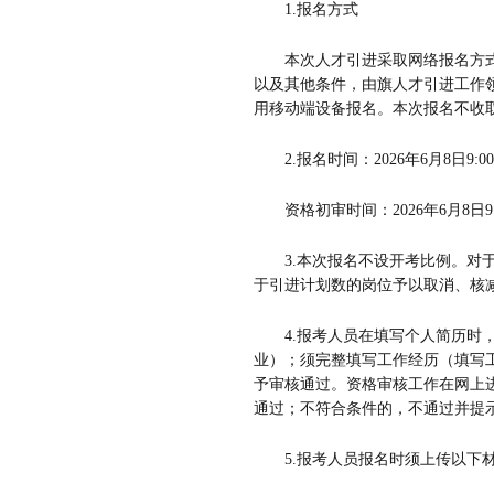
1.
报名方式
本次人才引进采取网络报名方
以及其他条件，由旗人才引进工作
用移动端设备报名。本次报名不收
2.
报名时间：
2026
年
6
月
8
日
9:0
资格初审时间：
2026
年
6
月
8
日
9
3.
本次报名不设开考比例。对
于引进计划数的岗位予以取消、核
4.
报考人员在填写个人简历时
业）；须完整填写工作经历（填写
予审核通过。资格审核工作在网上
通过；不符合条件的，不通过并提
5.
报考人员报名时须上传以下