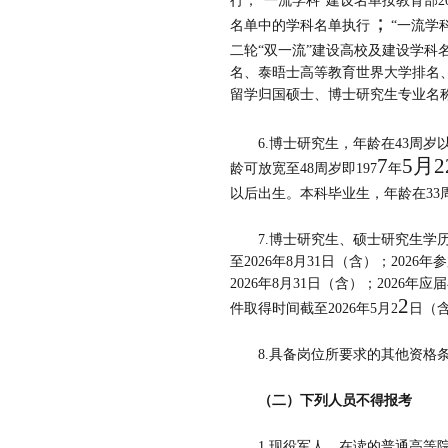
行；
“
一流学科
”
建设名单按教育部
2
；
名单中的学科名单执行
“
一流学
二轮
“
双一流
”
建设高校及建设学科
名、泰晤士高等教育世界大学排名
留学归国硕士、博士研究生专业名
6.
博士研究生，年龄在
43
周岁
7
5
月
2
龄可放宽至
48
周岁
即
197
年
以后出生。
本科毕业生，年龄在
33
7.
博士研究生、硕士研究生学
至
2026
年
8
月
31
日（含）；
2026
年参
2026
年
8
月
31
日（含）；
2026
年应届
2
件取得时间截至
2026
年
5
月
2
日（
8.
具备岗位所要求的其他资格
（二）下列人员不得
报考
1.
现役军人、在读的普通高等