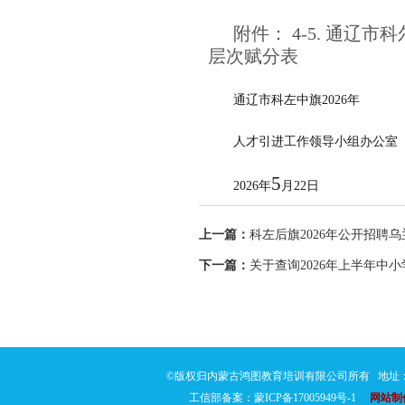
附件： 4-5. 通辽
层次赋分表
通辽市科左中旗
2026
年
人才引进工作领导小组办公室
5
2026
年
月
22
日
上一篇：
科左后旗2026年公开招聘
下一篇：
关于查询2026年上半年
©版权归内蒙古鸿图教育培训有限公司所有 地址：通
工信部备案：蒙ICP备17005949号-1
网站制作