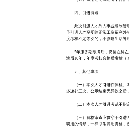
四、
引进待遇
此次引进人才列入事业编制管
予引进人才享受除正常工资福利外
度考核不定等次的，不影响
生活
补
5
年服务期限满后，仍留在科左
满后
10
年，年度考核合格后发放（
五、其他事项
（一）本次人才引进在体检、
多递补三次。公示结束无异议之后
（二）本次人才引进考试不指
（三）资格审查应贯穿于引进
聘用的情形，一律取消聘用资格，