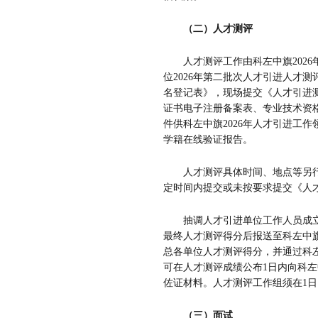
（二）人才测评
人才测评工作由科左中旗
2026
位
2026
年第二批次人才引进人才测
名登记表》，现场提交《
人才引进
证书电子注册备案表、专业技术资
件供科左中旗
2026
年人才引进工作
学籍在线验证报告。
人才测评具体时间、地点等另
定时间内提交或未按要求提交《
人
抽调人才引进单位工作人员成
最终人才测评得分后报送至科左中
总各单位人才测评得分，并通过科
可在人才测评成绩公布
1
日内向科左
佐证材料。人才测评工作组须在
1
日
（三）面试