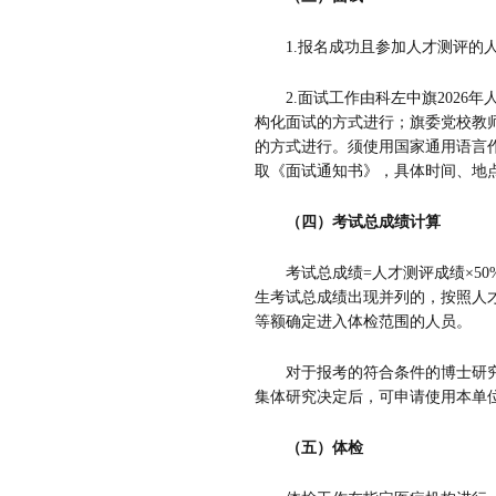
1.
报名成功且参加人才测评的
2.
面试工作由科左中旗
2026
年
构化面试的方式进行；旗委党校教
的方式进行。须使用国家通用语言
取《面试通知书》，具体时间、地
（四）考试总成绩计算
考试总成绩
=
人才测评成绩
×50
生考试总成绩出现并列的，按照人
等额确定进入体检范围的人员。
对于报考的符合条件的博士研
集体研究决定后，可申请使用本单
（五）体检