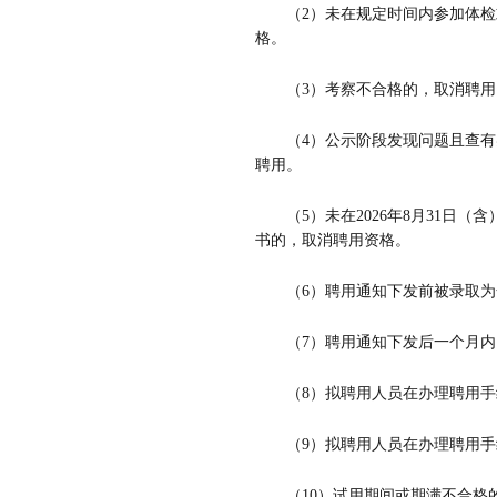
（
2
）未在规定时间内参加体检
格。
（
3
）考察不合格的，取消聘用
（
4
）公示阶段发现问题且查有
聘用。
（
5
）
未在
2026
年
8
月
31
日（含
书
的，取消聘用资格。
（
6
）聘用通知下发前被录取为
（
7
）聘用通知下发后一个月内
（
8
）拟聘用人员在办理聘用手
（
9
）拟聘用人员在办理聘用手
（
10
）试用期间或期满不合格