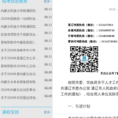
招考信息推荐
更多>
06-11
时间：
内蒙古民族大学附属医院…
06-11
2026年国家统一法律职业…
06-11
通辽鸿图热线（微信）：1511473933 153
内蒙古民族大学附属医院…
奈曼鸿图热线（微信）：15934999729
06-11
应急管理部关于国家综合…
开鲁鸿图热线（微信）：
15248340040
06-11
霍林河鸿图热线（微信）：15114739383
霍林郭勒市中蒙医医院2…
06-11
关于2026年赤峰市中小学…
06-11
关于2026年度通辽市公开…
06-11
霍林郭勒市2026年公立幼…
06-09
关注公众号了
关于2026年度内蒙古自治…
06-09
内蒙古水务发展集团有限…
按照市委、市政府关于人才工
06-09
共通辽市委办公室
通辽市人民政府
2026年内蒙古自治区事业…
工作的通知
》
，
结合用人单位实际
06-09
关于2026年兴安盟边境地…
一、
引进计划
课程安排
更多>