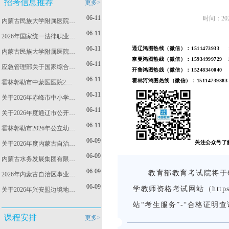
招考信息推荐
更多>
06-11
时间：20
内蒙古民族大学附属医院…
06-11
2026年国家统一法律职业…
06-11
通辽鸿图热线（微信）：1511473933 153
内蒙古民族大学附属医院…
奈曼鸿图热线（微信）：15934999729
06-11
应急管理部关于国家综合…
开鲁鸿图热线（微信）：
15248340040
06-11
霍林河鸿图热线（微信）：15114739383
霍林郭勒市中蒙医医院2…
06-11
关于2026年赤峰市中小学…
06-11
关于2026年度通辽市公开…
06-11
霍林郭勒市2026年公立幼…
06-09
关注公众号了
关于2026年度内蒙古自治…
06-09
内蒙古水务发展集团有限…
06-09
教育部教育考试院将于
2026年内蒙古自治区事业…
06-09
学教师资格考试网站（https
关于2026年兴安盟边境地…
站“考生服务”-“合格证明
课程安排
更多>