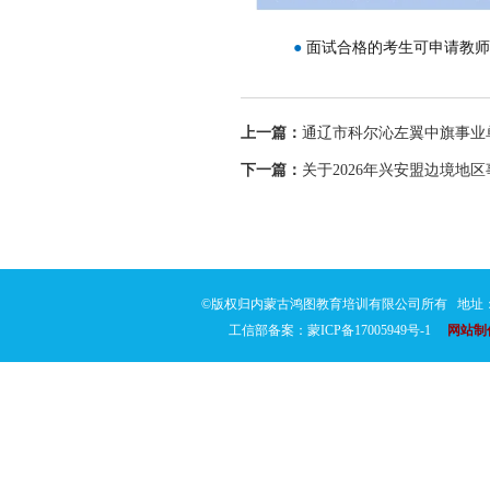
●
面试合格的考生可申请教师
上一篇：
通辽市科尔沁左翼中旗事业单
下一篇：
关于2026年兴安盟边境地
©版权归内蒙古鸿图教育培训有限公司所有 地址：通
工信部备案：蒙ICP备17005949号-1
网站制作